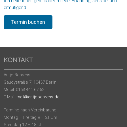
Ich helfe Ihnen gern dabei: mit viel Erfahrung, sensibel und
ermutigend.
Termin buchen
KONTAKT
Antje Behrens
Gaudystraße 7, 10437 Berlin
Mobil: 0163 441 67 52
E-Mail:
mail@antjebehrens.de
Termine nach Vereinbarung
Montag – Freitag 9 – 21 Uhr
Samstag 12 – 18 Uhr